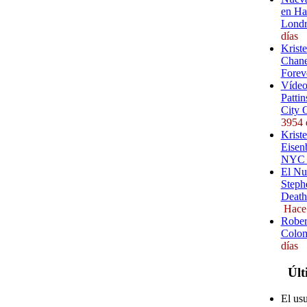
en Ha
Londr
días
Krist
Chane
Forev
Vídeo
Pattin
City 
3954 
Kriste
Eisenb
NYC (
El Nu
Steph
Death
Hace
Rober
Colom
días
Últ
El us