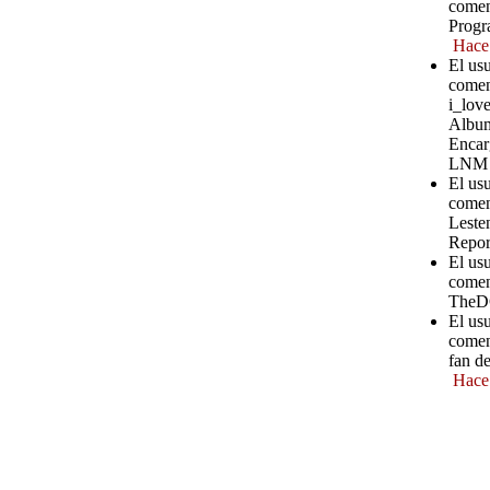
comen
Progr
Hace
El us
comen
i_love
Album
Encar
LNM
El us
comen
Leste
Repor
El us
comen
TheD
El us
comen
fan d
Hace