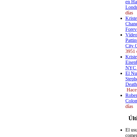
en Ha
Londr
días
Krist
Chane
Forev
Vídeo
Pattin
City 
3951 
Kriste
Eisenb
NYC (
El Nu
Steph
Death
Hace
Rober
Colom
días
Últ
El us
comen