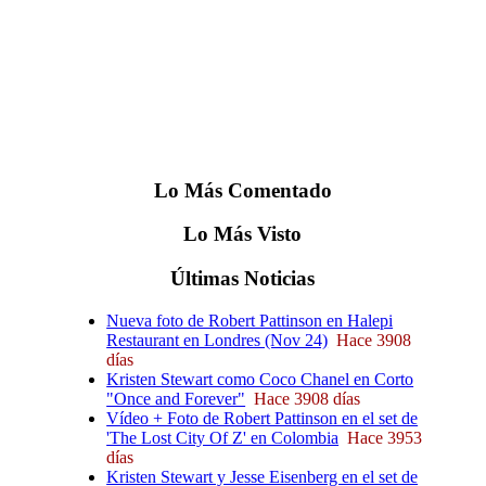
Lo
Más
Comentado
Lo
Más
Visto
Últimas
Noticias
Nueva foto de Robert Pattinson en Halepi
Restaurant en Londres (Nov 24)
Hace 3908
días
Kristen Stewart como Coco Chanel en Corto
"Once and Forever"
Hace 3908 días
Vídeo + Foto de Robert Pattinson en el set de
'The Lost City Of Z' en Colombia
Hace 3953
días
Kristen Stewart y Jesse Eisenberg en el set de