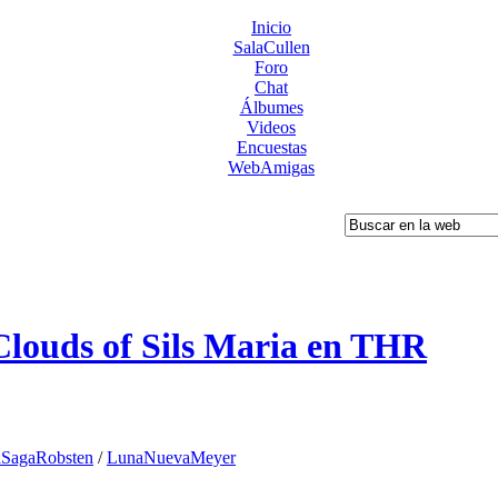
Inicio
SalaCullen
Foro
Chat
Álbumes
Videos
Encuestas
WebAmigas
 Clouds of Sils Maria en THR
SagaRobsten
/
LunaNuevaMeyer