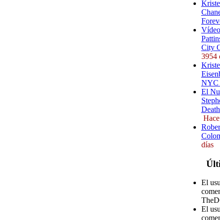
Krist
Chane
Forev
Vídeo
Pattin
City 
3954 
Kriste
Eisenb
NYC (
El Nu
Steph
Death
Hace
Rober
Colom
días
Últ
El us
comen
TheD
El us
comen