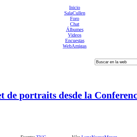
Inicio
SalaCullen
Foro
Chat
Álbumes
Videos
Encuestas
WebAmigas
t de portraits desde la Conferen