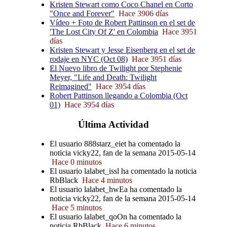
Kristen Stewart como Coco Chanel en Corto
"Once and Forever"
Hace 3906 días
Vídeo + Foto de Robert Pattinson en el set de
'The Lost City Of Z' en Colombia
Hace 3951
días
Kristen Stewart y Jesse Eisenberg en el set de
rodaje en NYC (Oct 08)
Hace 3951 días
El Nuevo libro de Twilight por Stephenie
Meyer, "Life and Death: Twilight
Reimagined"
Hace 3954 días
Robert Pattinson llegando a Colombia (Oct
01)
Hace 3954 días
Última
Actividad
El usuario 888starz_eiet ha comentado la
noticia vicky22, fan de la semana 2015-05-14
Hace 0 minutos
El usuario lalabet_issl ha comentado la noticia
RbBlack
Hace 4 minutos
El usuario lalabet_hwEa ha comentado la
noticia vicky22, fan de la semana 2015-05-14
Hace 5 minutos
El usuario lalabet_qoOn ha comentado la
noticia RbBlack
Hace 6 minutos