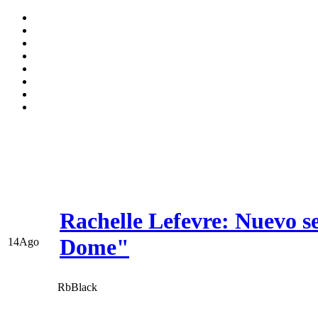
Rachelle Lefevre: Nuevo se
Dome"
14
Ago
RbBlack