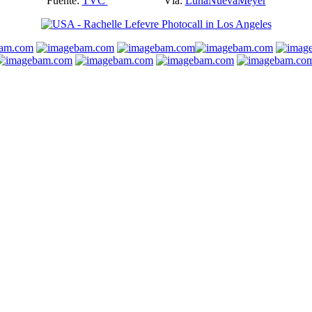
Fuente:
TVC
Vía:
LunaNuevaMeyer