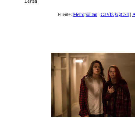
Lesten
Fuente:
Metropolitan
|
C3VbQxgCx4
|
A