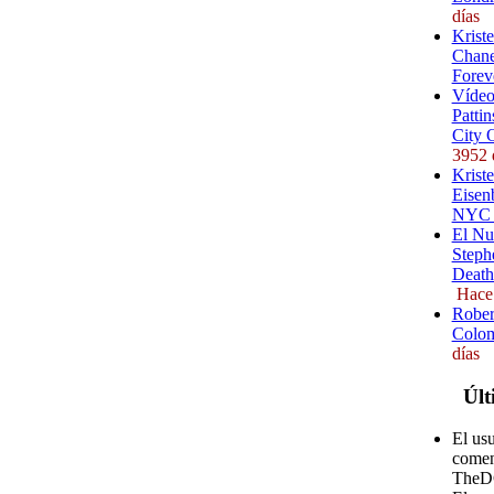
días
Krist
Chane
Forev
Vídeo
Pattin
City 
3952 
Kriste
Eisenb
NYC (
El Nu
Steph
Death
Hace
Rober
Colom
días
Últ
El us
comen
TheD