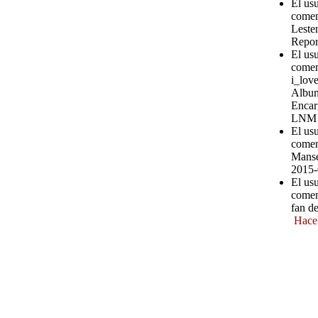
El us
comen
Leste
Repor
El us
comen
i_love
Album
Encar
LNM
El us
comen
Manse
2015-
El us
comen
fan d
Hace