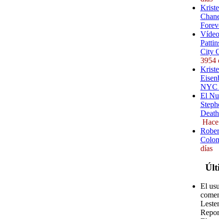
Krist
Chane
Forev
Vídeo
Pattin
City 
3954 
Kriste
Eisenb
NYC (
El Nu
Steph
Death
Hace
Rober
Colom
días
Últ
El us
comen
Leste
Repor