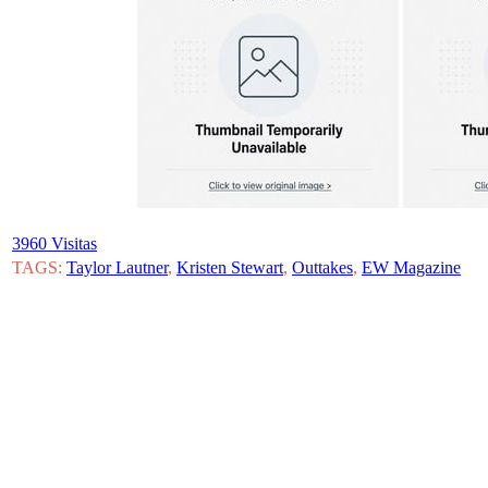
3960 Visitas
TAGS:
Taylor Lautner
,
Kristen Stewart
,
Outtakes
,
EW Magazine