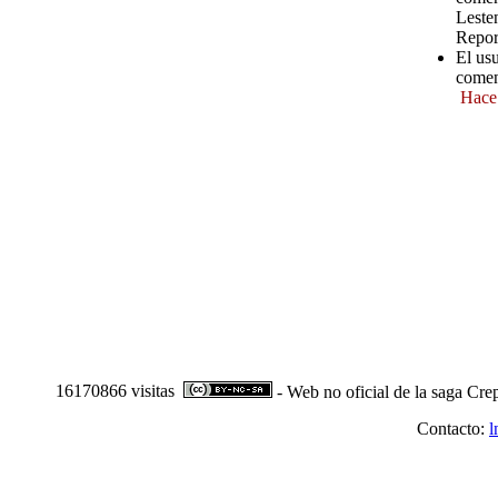
Leste
Repor
El us
comen
Hace
16170866 visitas
- Web no oficial de la saga Cre
Contacto:
l