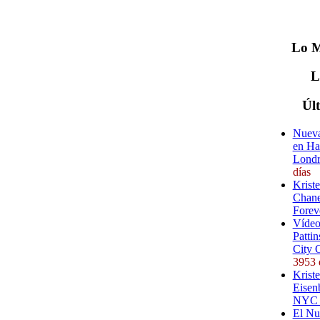
Lo
M
Úl
Nueva
en Ha
Londr
días
Krist
Chane
Forev
Vídeo
Pattin
City 
3953 
Kriste
Eisenb
NYC (
El Nu