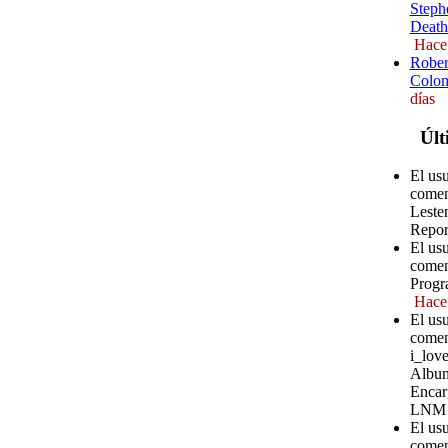
Steph
Death
Hace
Rober
Colom
días
Últ
El us
comen
Leste
Repor
El usu
comen
Progr
Hace
El usu
comen
i_love
Album
Encar
LNM
El us
comen