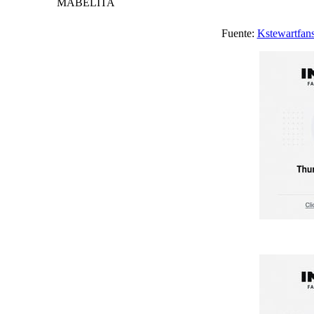
MABELITA
Fuente:
Kstewartfan