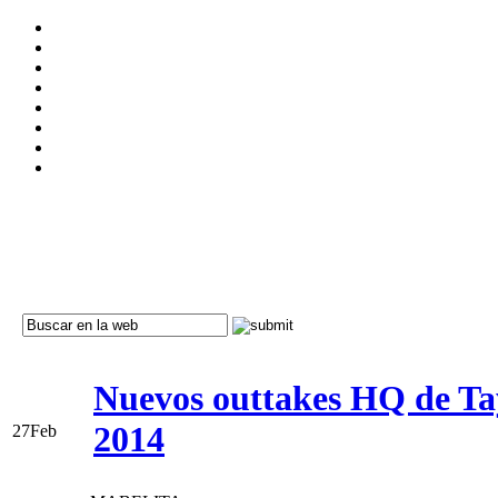
Nuevos outtakes HQ de T
2014
27
Feb