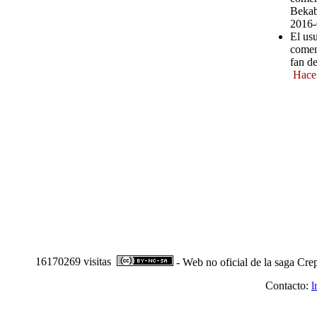
Bekab
2016-
El usu
comen
fan d
Hace
16170269 visitas
- Web no oficial de la saga Cre
Contacto:
l