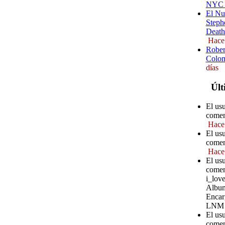
NYC (
El Nu
Steph
Death
Hace
Rober
Colom
días
Últ
El us
comen
Hace
El usu
comen
Hace
El usu
comen
i_love
Album
Encar
LNM
El usu
comen