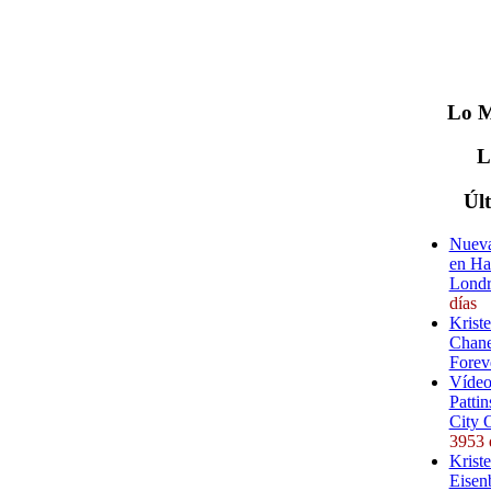
Lo
M
Úl
Nueva
en Ha
Londr
días
Krist
Chane
Forev
Vídeo
Pattin
City 
3953 
Kriste
Eisenb