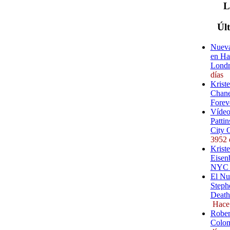
Úl
Nueva
en Ha
Londr
días
Krist
Chane
Forev
Vídeo
Pattin
City 
3952 
Kriste
Eisenb
NYC (
El Nu
Steph
Death
Hace
Rober
Colom