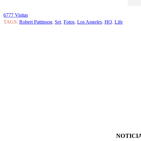
6777 Visitas
TAGS:
Robert Pattinson
,
Set
,
Fotos
,
Los Angeles
,
HQ
,
Life
NOTICIA