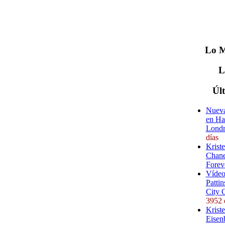
Lo
M
Úl
Nueva
en Ha
Londr
días
Krist
Chane
Forev
Vídeo
Pattin
City 
3952 
Kriste
Eisenb