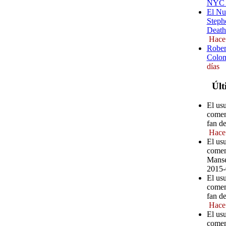
NYC (
El Nu
Steph
Death
Hace
Rober
Colom
días
Últ
El us
comen
fan d
Hace
El us
comen
Manse
2015-
El us
comen
fan d
Hace
El us
comen