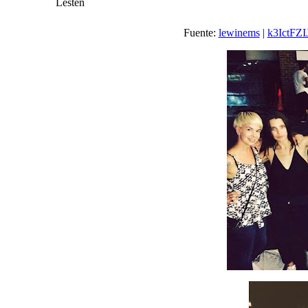
Lesten
Fuente:
lewinems
|
k3IctFZI