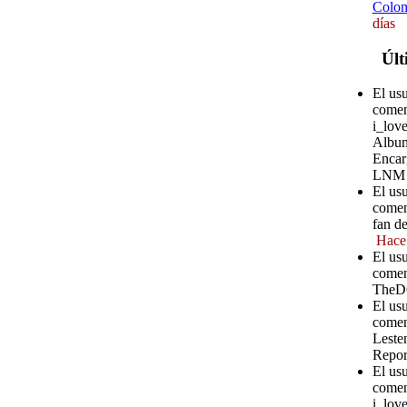
Colom
días
Últ
El us
comen
i_love
Album
Encar
LNM
El usu
comen
fan d
Hace
El us
comen
TheD
El us
comen
Leste
Repor
El us
comen
i_love