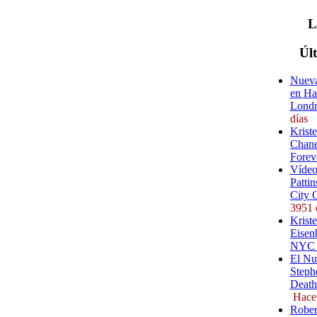
Úl
Nueva
en Ha
Londr
días
Krist
Chane
Forev
Vídeo
Pattin
City 
3951 
Kriste
Eisenb
NYC (
El Nu
Steph
Death
Hace
Rober