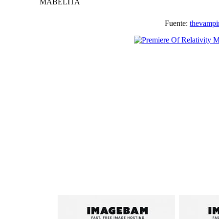
MABELITA
Fuente:
thevampi