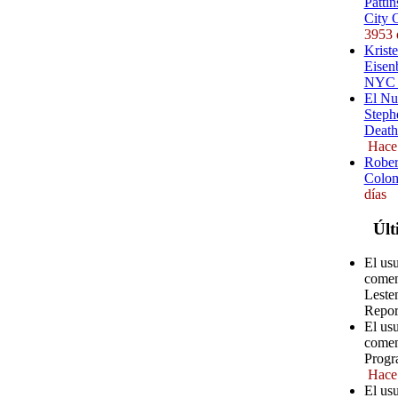
Pattin
City 
3953 
Kriste
Eisenb
NYC (
El Nu
Steph
Death
Hace
Rober
Colom
días
Últ
El us
comen
Leste
Repor
El usu
comen
Progr
Hace
El usu