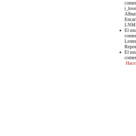
comen
i_love
Album
Encar
LNM
El us
comen
Leste
Repor
El us
comen
Hace