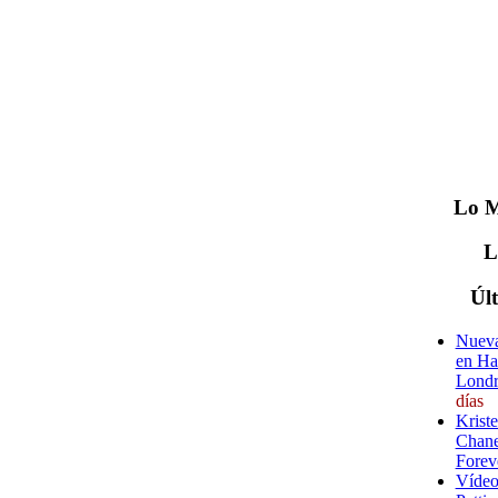
Lo
M
Úl
Nueva
en Ha
Londr
días
Krist
Chane
Forev
Vídeo