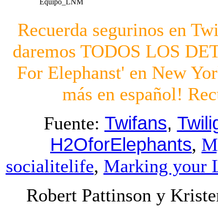
Equipo_LNM
Recuerda segurinos en Twit
daremos TODOS LOS
DET
For Elephanst' en New Yor
más en español! Re
Twifans
,
Twil
Fuente:
H2OforElephants
,
M
socialitelife
,
Marking your 
Robert Pattinson y Krist