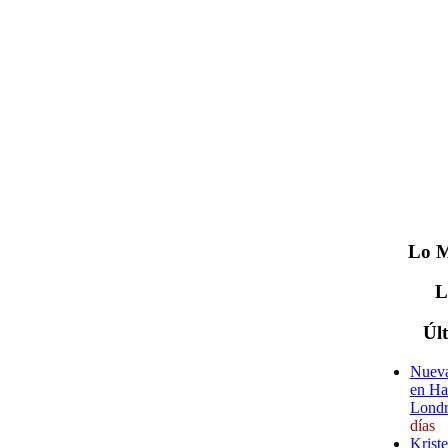
Lo
M
Úl
Nueva
en Ha
Londr
días
Krist