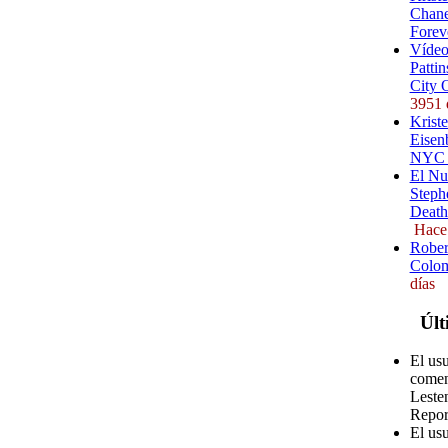
Chane
Forev
Vídeo
Pattin
City 
3951 
Kriste
Eisenb
NYC (
El Nu
Steph
Death
Hace
Rober
Colom
días
Últ
El us
comen
Leste
Repor
El us