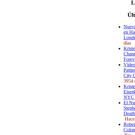
Úl
Nueva
en Ha
Londr
días
Krist
Chane
Forev
Vídeo
Pattin
City 
3954 
Kriste
Eisenb
NYC (
El Nu
Steph
Death
Hace
Rober
Colom