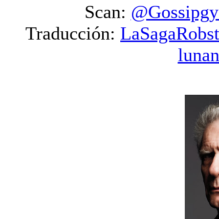
Scan:
@Gossipgy
Traducción:
LaSagaRobs
luna