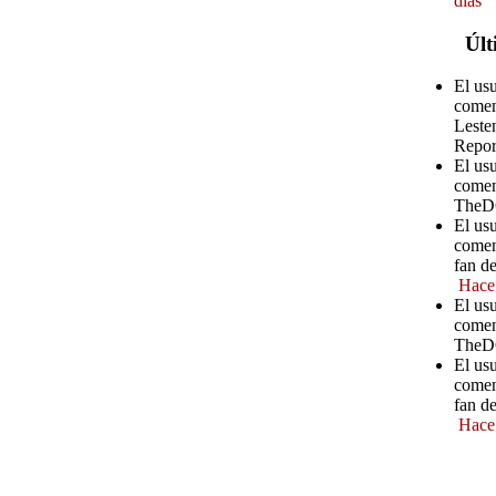
días
Últ
El us
comen
Leste
Repor
El us
comen
TheD
El us
comen
fan d
Hace
El us
comen
TheD
El us
comen
fan d
Hace