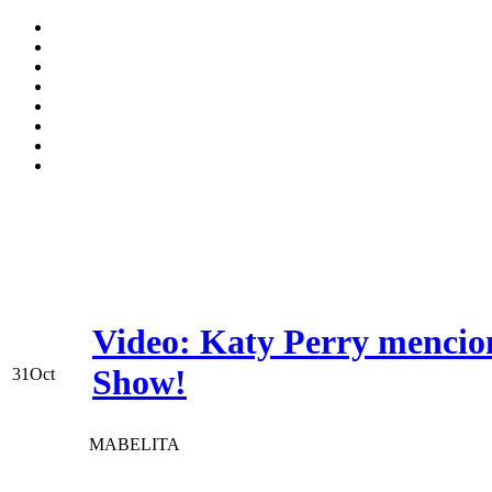
Video: Katy Perry mencion
Show!
31
Oct
MABELITA