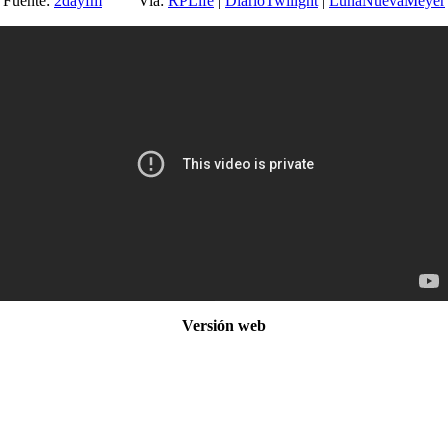
Fuente:
2dayfm
Via:
RPLife
|
DiarioTwilight
|
LunaNuevaMeyer
Versión web