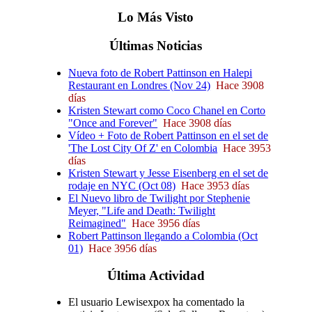
Lo
Más
Visto
Últimas
Noticias
Nueva foto de Robert Pattinson en Halepi
Restaurant en Londres (Nov 24)
Hace 3908
días
Kristen Stewart como Coco Chanel en Corto
"Once and Forever"
Hace 3908 días
Vídeo + Foto de Robert Pattinson en el set de
'The Lost City Of Z' en Colombia
Hace 3953
días
Kristen Stewart y Jesse Eisenberg en el set de
rodaje en NYC (Oct 08)
Hace 3953 días
El Nuevo libro de Twilight por Stephenie
Meyer, "Life and Death: Twilight
Reimagined"
Hace 3956 días
Robert Pattinson llegando a Colombia (Oct
01)
Hace 3956 días
Última
Actividad
El usuario Lewisexpox ha comentado la