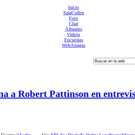
Inicio
SalaCullen
Foro
Chat
Álbumes
Videos
Encuestas
WebAmigas
a a Robert Pattinson en entrevi