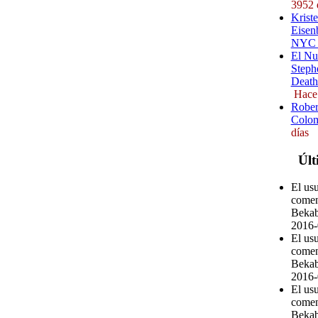
3952 
Kriste
Eisenb
NYC (
El Nu
Steph
Death
Hace
Rober
Colom
días
Últ
El us
comen
Bekab
2016-
El us
comen
Bekab
2016-
El us
comen
Bekab