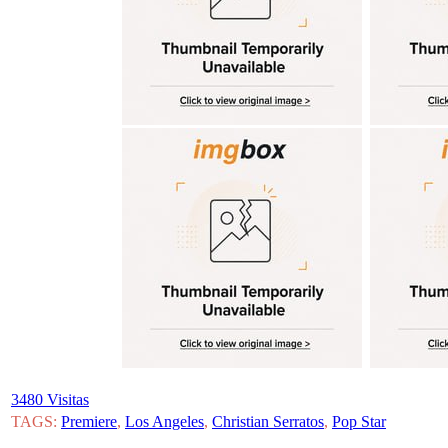
3480 Visitas
TAGS:
Premiere
,
Los Angeles
,
Christian Serratos
,
Pop Star