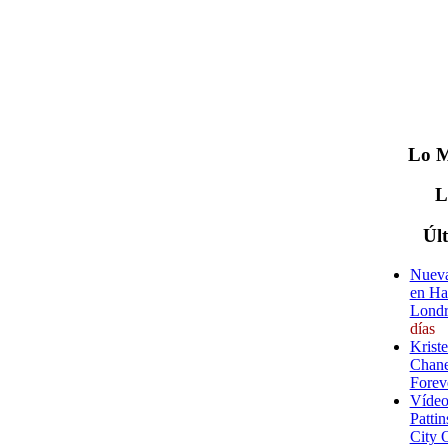
Lo
M
Úl
Nueva
en Ha
Londr
días
Krist
Chane
Forev
Vídeo
Pattin
City 