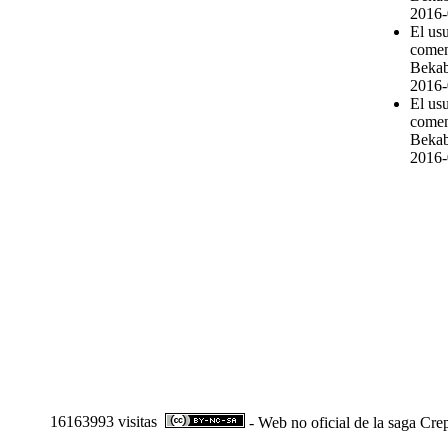
2016-
El us
comen
Bekab
2016-
El us
comen
Bekab
2016-
16163993 visitas
- Web no oficial de la saga Cre