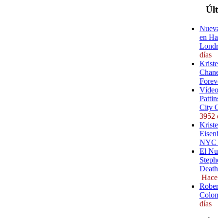
Úl
Nueva
en Ha
Londr
días
Krist
Chane
Forev
Vídeo
Pattin
City 
3952 
Kriste
Eisenb
NYC (
El Nu
Steph
Death
Hace
Rober
Colom
días