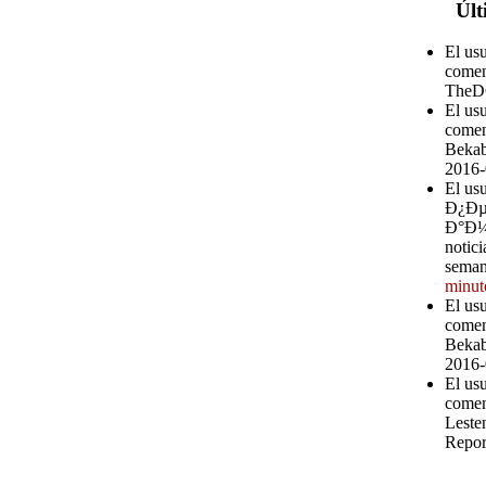
Últ
El us
comen
TheD
El us
comen
Bekab
2016-
El u
Ð¿Ð
Ð°Ð¼ 
notici
seman
minut
El us
comen
Bekab
2016-
El us
comen
Leste
Repor