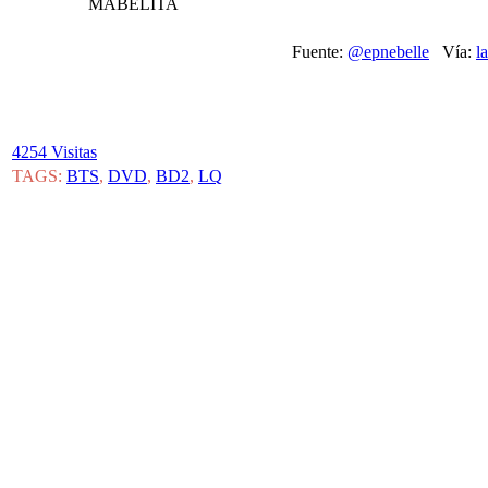
MABELITA
Fuente:
@epnebelle
Vía:
l
4254 Visitas
TAGS:
BTS
,
DVD
,
BD2
,
LQ