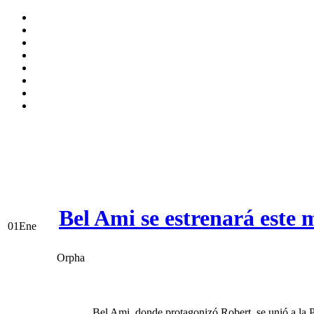
Bel Ami se estrenará este 
01
Ene
Orpha
Bel Ami, donde protagonizó Robert, se unió a la 