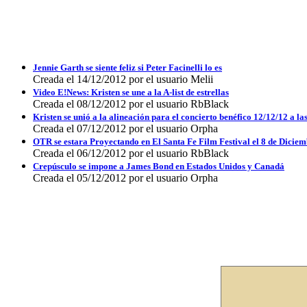
Jennie Garth se siente feliz si Peter Facinelli lo es
Creada el 14/12/2012 por el usuario Melii
Video E!News: Kristen se une a la A-list de estrellas
Creada el 08/12/2012 por el usuario RbBlack
Kristen se unió a la alineación para el concierto benéfico 12/12/12 a l
Creada el 07/12/2012 por el usuario Orpha
OTR se estara Proyectando en El Santa Fe Film Festival el 8 de Dicie
Creada el 06/12/2012 por el usuario RbBlack
Crepúsculo se impone a James Bond en Estados Unidos y Canadá
Creada el 05/12/2012 por el usuario Orpha