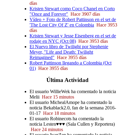
días
Kristen Stewart como Coco Chanel en Corto
"Once and Forever"
Hace 3907 días
Vídeo + Foto de Robert Pattinson en el set de
'The Lost City Of Z' en Colombia
Hace 3953
días
Kristen Stewart y Jesse Eisenberg en el set de
rodaje en NYC (Oct 08)
Hace 3953 días
El Nuevo libro de Twilight por Stephenie
Meyer, "Life and Death: Twilight
Reimagined"
Hace 3955 días
Robert Pattinson llegando a Colombia (Oct
01)
Hace 3955 días
Última
Actividad
El usuario WillieWek ha comentado la noticia
Melii
Hace 15 minutos
El usuario MichealAmope ha comentado la
noticia Bekablack2.0, fan de la semana 2016-
01-17
Hace 18 minutos
El usuario Robinecots ha comentado la
noticia Lesten♥♥♥ (Sala Cullen y Reportera)
Hace 24 minutos
El usuario IvanZep ha comentado la noticia