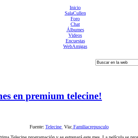
Inicio
SalaCullen
Foro
Chat
Álbumes
Videos
Encuestas
WebAmigas
mes en premium telecine!
Fuente:
Telecine
Via:
Familiacrepusculo
Prima Telecine programación y se estrenará este mes.
La película se pro