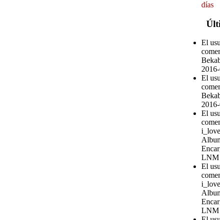
días
Últ
El us
comen
Bekab
2016-
El us
comen
Bekab
2016-
El us
comen
i_love
Album
Encar
LNM
El us
comen
i_love
Album
Encar
LNM
El us