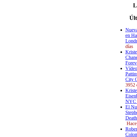
Úl
Nueva
en Ha
Londr
días
Krist
Chane
Forev
Vídeo
Pattin
City 
3952 
Kriste
Eisenb
NYC (
El Nu
Steph
Death
Hace
Rober
Colom