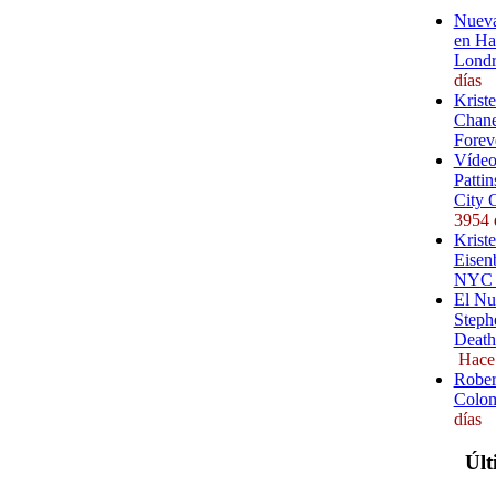
Nueva
en Ha
Londr
días
Krist
Chane
Forev
Vídeo
Pattin
City 
3954 
Kriste
Eisenb
NYC (
El Nu
Steph
Death
Hace
Rober
Colom
días
Últ