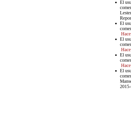
El us
comen
Leste
Repor
El us
comen
Hace
El us
comen
Hace
El us
comen
Hace
El us
comen
Manse
2015-