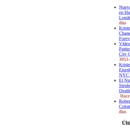
Nueva
en Ha
Londr
días
Krist
Chane
Forev
Vídeo
Pattin
City 
3953 
Kriste
Eisenb
NYC (
El Nu
Steph
Death
Hace
Rober
Colom
días
Últ