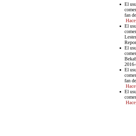
El usu
comen
fan d
Hace
El us
comen
Leste
Repor
El us
comen
Bekab
2016-
El us
comen
fan d
Hace
El us
comen
Hace