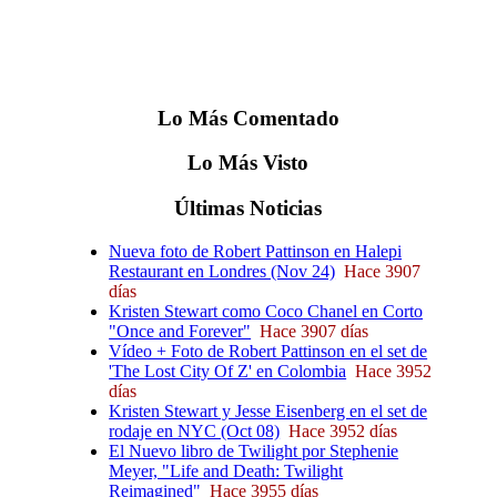
Lo
Más
Comentado
Lo
Más
Visto
Últimas
Noticias
Nueva foto de Robert Pattinson en Halepi
Restaurant en Londres (Nov 24)
Hace 3907
días
Kristen Stewart como Coco Chanel en Corto
"Once and Forever"
Hace 3907 días
Vídeo + Foto de Robert Pattinson en el set de
'The Lost City Of Z' en Colombia
Hace 3952
días
Kristen Stewart y Jesse Eisenberg en el set de
rodaje en NYC (Oct 08)
Hace 3952 días
El Nuevo libro de Twilight por Stephenie
Meyer, "Life and Death: Twilight
Reimagined"
Hace 3955 días