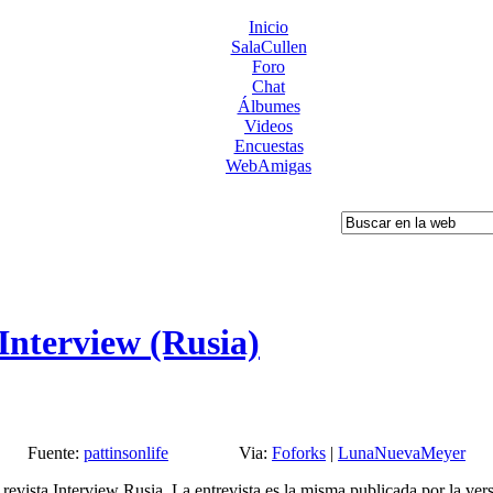
Inicio
SalaCullen
Foro
Chat
Álbumes
Videos
Encuestas
WebAmigas
 Interview (Rusia)
Fuente:
pattinsonlife
Via:
Foforks
|
LunaNuevaMeyer
 revista Interview Rusia. La entrevista es la misma publicada por la ver