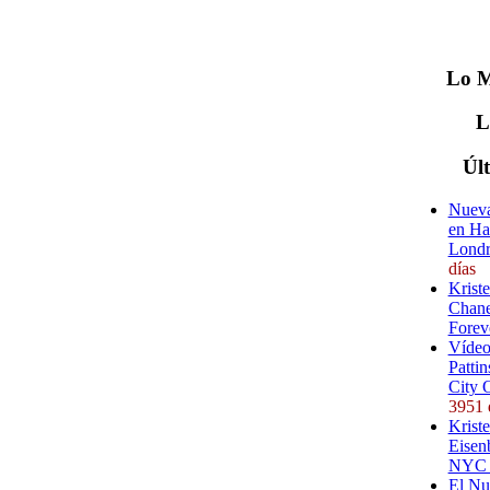
Lo
M
Úl
Nueva
en Ha
Londr
días
Krist
Chane
Forev
Vídeo
Pattin
City 
3951 
Kriste
Eisenb
NYC (
El Nu