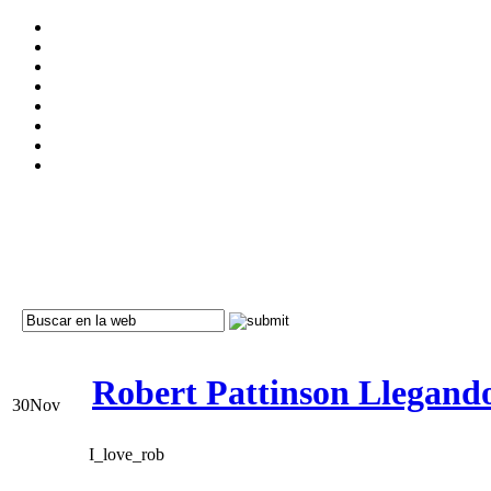
Robert Pattinson Llegando
30
Nov
I_love_rob