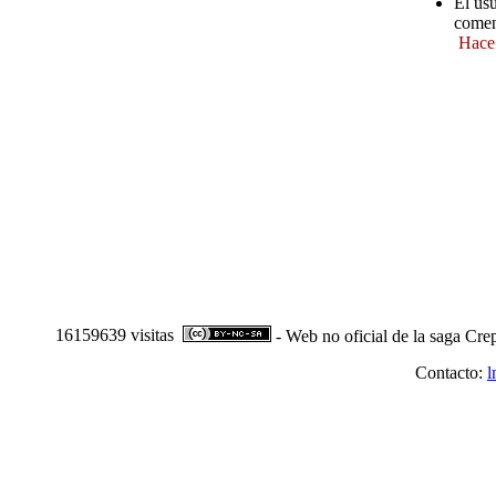
El us
comen
Hace
16159639 visitas
- Web no oficial de la saga Cre
Contacto:
l