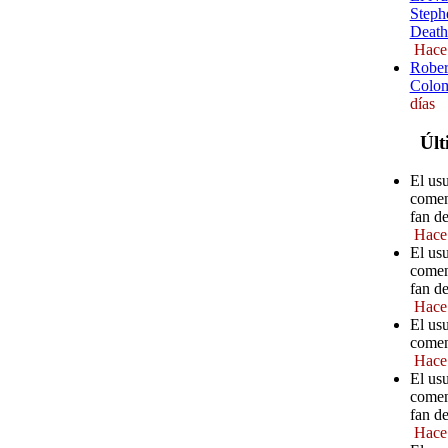
Steph
Death
Hace
Rober
Colom
días
Últ
El us
comen
fan d
Hace
El usu
comen
fan d
Hace
El usu
comen
Hace
El us
comen
fan d
Hace