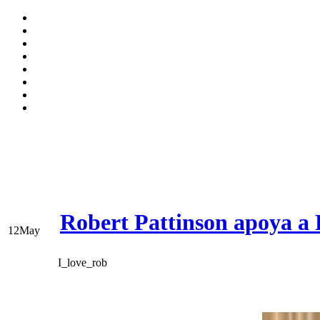
Robert Pattinson apoya a
12
May
I_love_rob