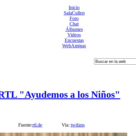
Inicio
SalaCullen
Foro
Chat
Álbumes
Videos
Encuestas
WebAmigas
 RTL "Ayudemos a los Niños"
Fuente:
rtl.de
Via:
twifans