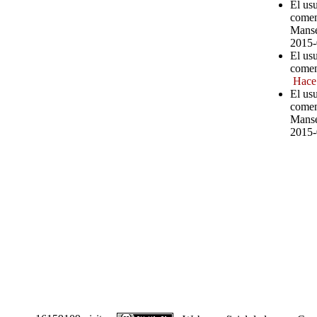
El us
comen
Manse
2015-
El us
comen
Hace
El us
comen
Manse
2015-