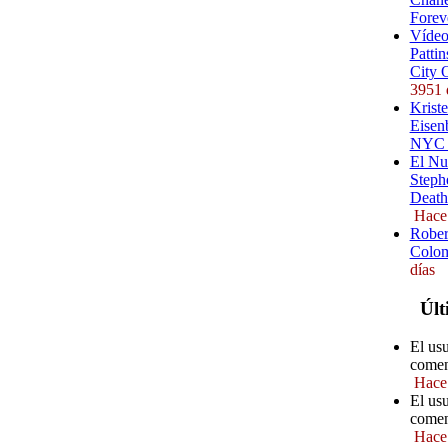
Forev
Vídeo
Pattin
City 
3951 
Kriste
Eisenb
NYC (
El Nu
Steph
Death
Hace
Rober
Colom
días
Últ
El us
comen
Hace
El us
comen
Hace