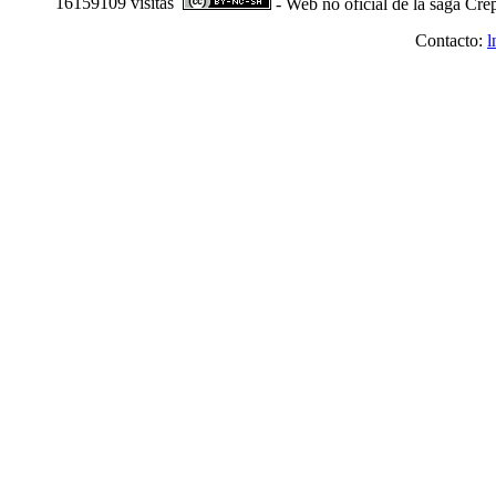
16159109 visitas
- Web no oficial de la saga Cre
Contacto:
l