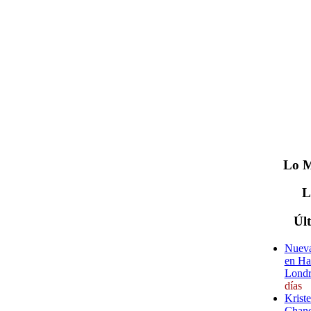
Lo
M
Úl
Nueva
en Ha
Londr
días
Krist
Chane