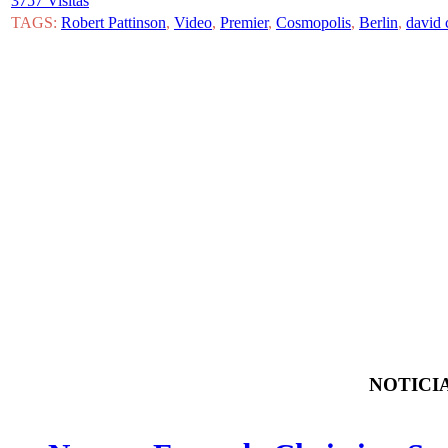
3757 Visitas
TAGS:
Robert Pattinson
,
Video
,
Premier
,
Cosmopolis
,
Berlin
,
david 
NOTICIA