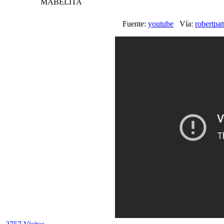
MABELITA
Fuente:
youtube
Vía:
robertpa