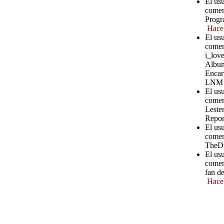
El us
comen
Progr
Hace
El us
comen
i_love
Album
Encar
LNM
El us
comen
Leste
Repor
El us
comen
TheD
El us
comen
fan d
Hace