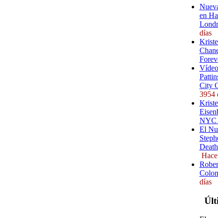
Nueva
en Ha
Londr
días
Krist
Chane
Forev
Vídeo
Pattin
City 
3954 
Kriste
Eisenb
NYC (
El Nu
Steph
Death
Hace
Rober
Colom
días
Últ