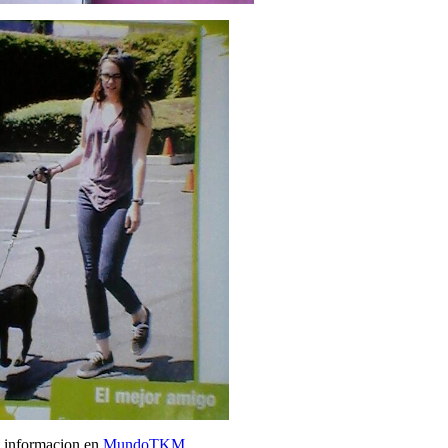
 informacion en
MundoTKM