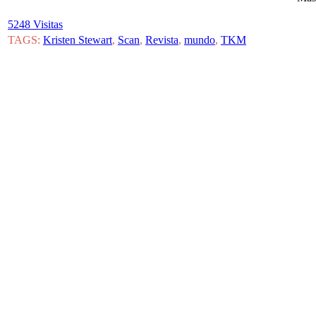
5248 Visitas
TAGS:
Kristen Stewart
,
Scan
,
Revista
,
mundo
,
TKM