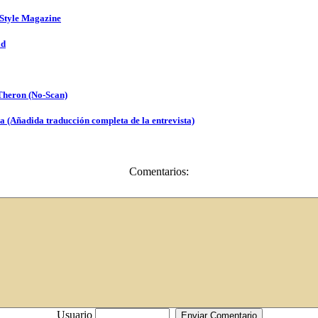
nStyle Magazine
ld
Theron (No-Scan)
a (Añadida traducción completa de la entrevista)
Comentarios:
Usuario