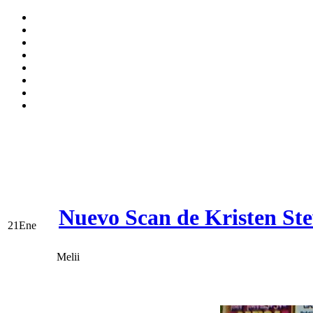
Nuevo Scan de Kristen St
21
Ene
Melii