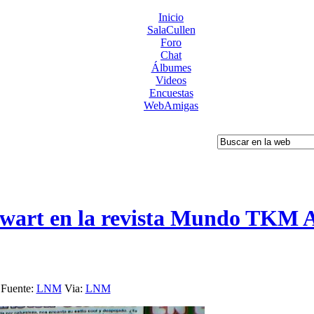
Inicio
SalaCullen
Foro
Chat
Álbumes
Videos
Encuestas
WebAmigas
ewart en la revista Mundo TKM 
Fuente:
LNM
Via:
LNM