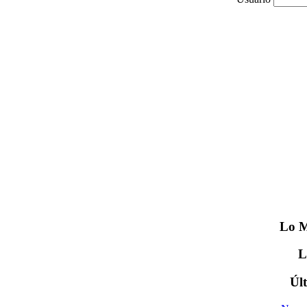
Lo
M
Úl