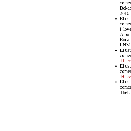
comen
Bekab
2016-
El usu
comen
i_love
Album
Encar
LNM
El us
comen
Hace
El us
comen
Hace
El us
comen
TheD