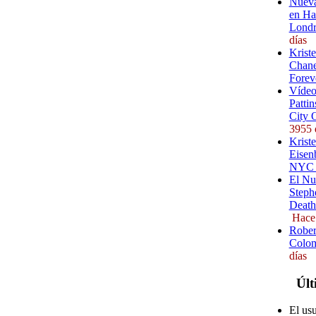
Nueva
en Ha
Londr
días
Krist
Chane
Forev
Vídeo
Pattin
City 
3955 
Kriste
Eisenb
NYC (
El Nu
Steph
Death
Hace
Rober
Colom
días
Últ
El us