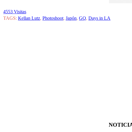
4553 Visitas
TAGS:
Kellan Lutz
,
Photoshoot
,
Japón
,
GQ
,
Days in LA
NOTICIA