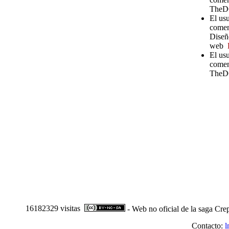
TheD
El usu
coment
Diseñ
web
El usu
comen
TheD
16182329 visitas
- Web no oficial de la saga Cre
Contacto:
l