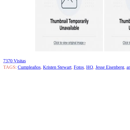
7370 Visitas
TAGS:
Cumpleaños
,
Kristen Stewart
,
Fotos
,
HQ
,
Jesse Eisenberg
,
a