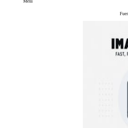
Melii
Fuen