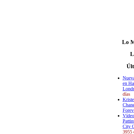
Lo
M
Úl
Nueva
en Ha
Londr
días
Krist
Chane
Forev
Vídeo
Pattin
City 
3955 