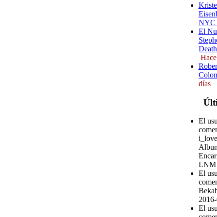
Kriste
Eisenb
NYC (
El Nu
Steph
Death
Hace
Rober
Colom
días
Últ
El us
comen
i_love
Album
Encar
LNM
El us
comen
Bekab
2016-
El us
comen