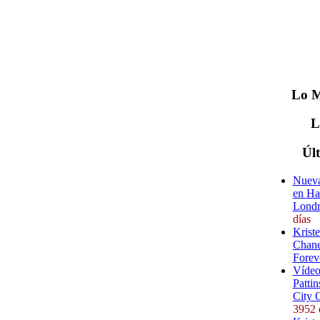
Lo
M
Úl
Nueva
en Ha
Londr
días
Krist
Chane
Forev
Vídeo
Pattin
City 
3952 