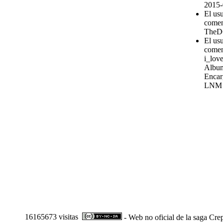
2015-
El us
comen
TheD
El us
comen
i_love
Album
Encar
LNM
16165673 visitas
- Web no oficial de la saga Cre