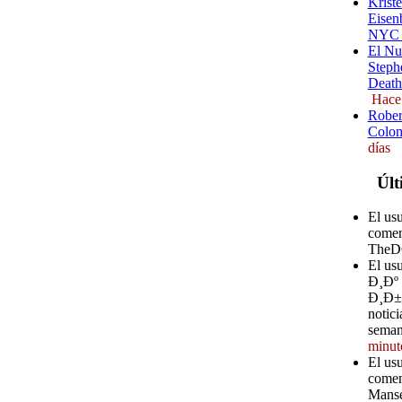
Kriste
Eisenb
NYC (
El Nu
Steph
Death
Hace
Rober
Colom
días
Últ
El us
comen
TheD
El u
Ð¸Ðº
Ð¸Ð±Ð
notici
seman
minut
El us
comen
Manse