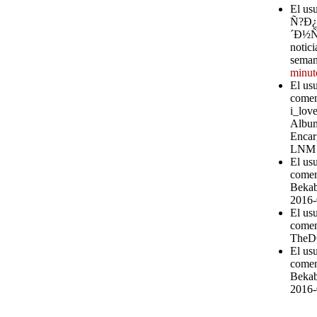
El u
Ñ?Ð
´Ð½Ñ?
notici
seman
minut
El us
comen
i_love
Album
Encar
LNM
El us
comen
Bekab
2016-
El us
comen
TheD
El us
comen
Bekab
2016-