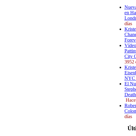
Nueva
en Ha
Londr
días
Krist
Chane
Forev
Vídeo
Pattin
City 
3952 
Kriste
Eisenb
NYC (
El Nu
Steph
Death
Hace
Rober
Colom
días
Últ