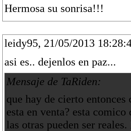
Hermosa su sonrisa!!!
leidy95, 21/05/2013 18:28:
asi es.. dejenlos en paz...
Mensaje de TaRiden:
que hay de cierto entonces 
esta en venta? esta comico 
las otras pueden ser reales