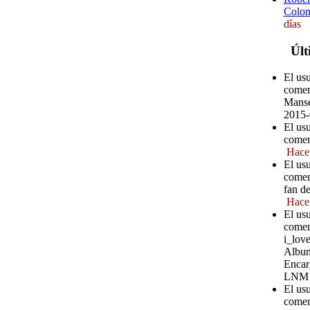
Colom
días
Últ
El us
comen
Manse
2015-
El us
comen
Hace
El us
comen
fan d
Hace
El us
comen
i_love
Album
Encar
LNM
El us
comen