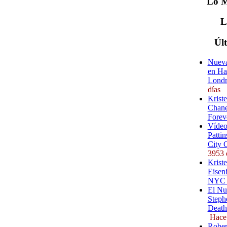
Lo
M
Úl
Nueva
en Ha
Londr
días
Krist
Chane
Forev
Vídeo
Pattin
City 
3953 
Kriste
Eisenb
NYC (
El Nu
Steph
Death
Hace
Rober