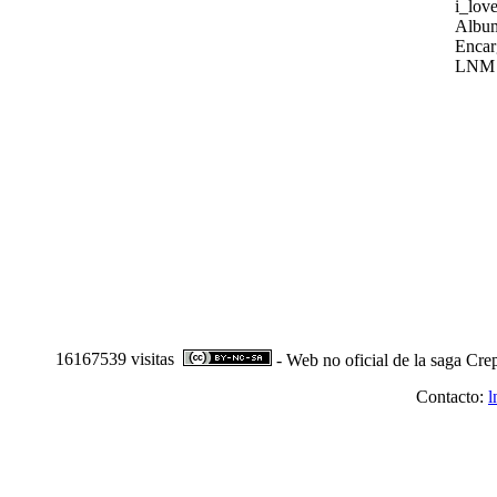
i_love
Album
Encar
LNM
16167539 visitas
- Web no oficial de la saga Cre
Contacto:
l