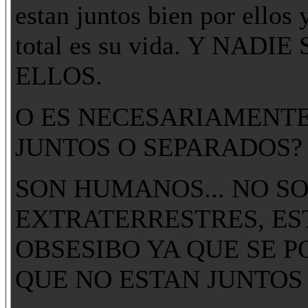
estan juntos bien por ellos 
total es su vida. Y NA
ELLOS.
O ES NECESARIAMENTE
JUNTOS O SEPARADOS?
SON HUMANOS... NO S
EXTRATERRESTRES, ES
OBSESIBO YA QUE SE P
QUE NO ESTAN JUNTOS