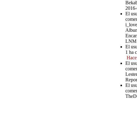
Bekab
2016-
El usu
comen
i_love
Album
Encar
LNM
El us
1 ha c
Hace
El us
comen
Leste
Repor
El usu
comen
TheD