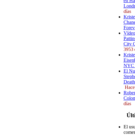
en Ha
Londr
días
Krist
Chane
Forev
Vídeo
Pattin
City 
3953 
Kriste
Eisenb
NYC (
El Nu
Steph
Death
Hace
Rober
Colom
días
Últ
El usu
comen