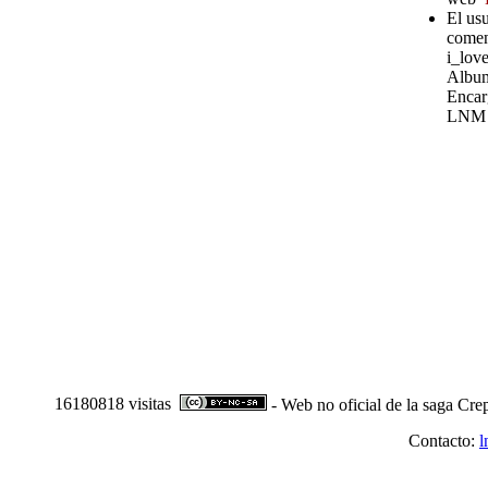
El usu
comen
i_love
Album
Encar
LNM
16180818 visitas
- Web no oficial de la saga Cre
Contacto:
l