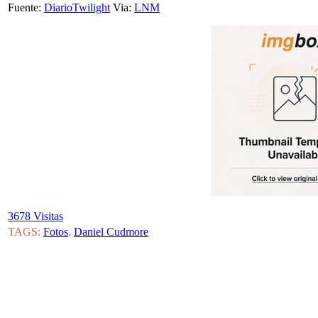
Fuente:
DiarioTwilight
Via:
LNM
3678 Visitas
TAGS:
Fotos
,
Daniel Cudmore