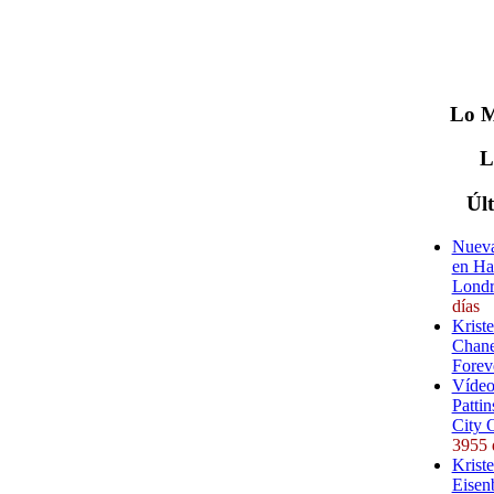
Lo
M
Úl
Nueva
en Ha
Londr
días
Krist
Chane
Forev
Vídeo
Pattin
City 
3955 
Kriste
Eisenb