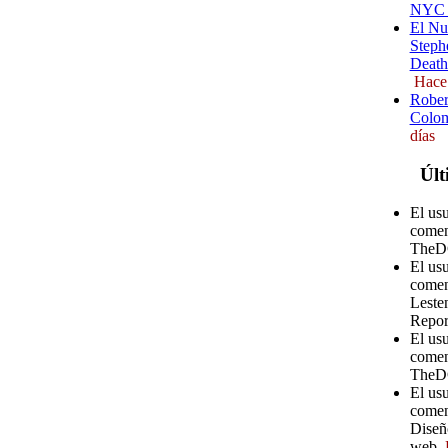
NYC (
El Nu
Steph
Death
Hace
Rober
Colom
días
Últ
El us
comen
TheD
El us
comen
Leste
Repor
El us
comen
TheD
El usu
coment
Diseñ
web