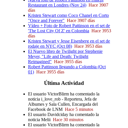
Restaurant en Londres (Nov 24)
Hace 3907
días
Kristen Stewart como Coco Chanel en Corto
"Once and Forever"
Hace 3907 días
Vídeo + Foto de Robert Pattinson en el set de
'The Lost City Of Z' en Colombia
Hace 3953
días
Kristen Stewart y Jesse Eisenberg en el set de
rodaje en NYC (Oct 08)
Hace 3953 días
El Nuevo libro de Twilight por Stephenie
Meyer, "Life and Death: Twilight
Reimagined"
Hace 3955 días
Robert Pattinson llegando a Colombia (Oct
01)
Hace 3955 días
Última
Actividad
El usuario VictorBlirm ha comentado la
noticia i_love_rob - Reportera, Jefa de
Albumes y Sala Cullen, Encargada del
Facebook de LNM
Hace 5 minutos
El usuario Davidciday ha comentado la
noticia Melii
Hace 30 minutos
El usuario VictorBlirm ha comentado la