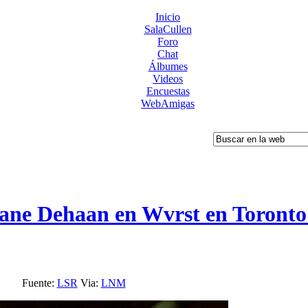
Inicio
SalaCullen
Foro
Chat
Álbumes
Videos
Encuestas
WebAmigas
ane Dehaan en Wvrst en Toronto 
Fuente:
LSR
Via:
LNM