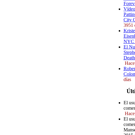
Forev
Vídeo
Pattin
City 
3951 
Kriste
Eisenb
NYC (
El Nu
Steph
Death
Hace
Rober
Colom
días
Últ
El us
comen
Hace
El us
comen
Manse