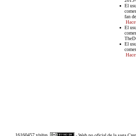
2015-
El us
comen
fan d
Hace
El us
comen
TheD
El us
comen
Hace
16160457 visitas
- Web no oficial de la saga Cre