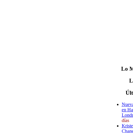
Lo
M
Úl
Nueva
en Ha
Londr
días
Krist
Chane