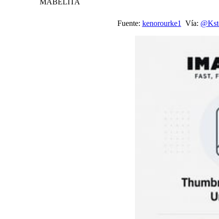
MABELITA
Fuente:
kenorourke1
Vía:
@Kste