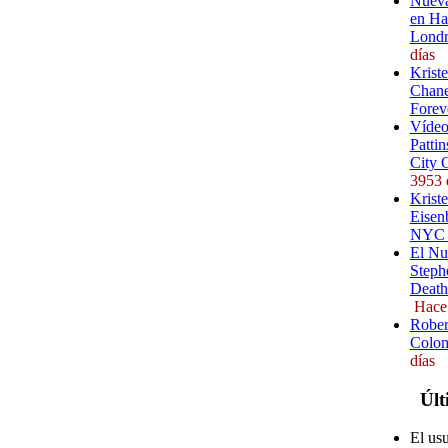
Nueva
en Ha
Londr
días
Krist
Chane
Forev
Vídeo
Pattin
City 
3953 
Kriste
Eisenb
NYC (
El Nu
Steph
Death
Hace
Rober
Colom
días
Últ
El us