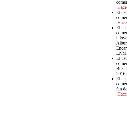
comen
Hace
El usu
comen
Hace
El usu
comen
i_love
Album
Encar
LNM
El usu
comen
Bekab
2016-
El usu
comen
fan d
Hace