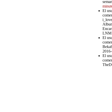
seman
minut
El us
comen
i_love
Album
Encar
LNM
El us
comen
Bekab
2016-
El us
comen
TheD