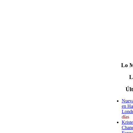
Lo
M
Úl
Nueva
en Ha
Londr
días
Krist
Chane
Forev