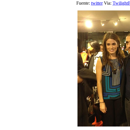
Fuente:
twitter
Via:
Twilight