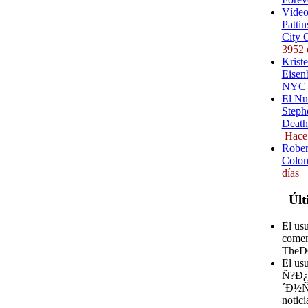
Vídeo
Pattin
City 
3952 
Kriste
Eisenb
NYC (
El Nu
Steph
Death
Hace
Rober
Colom
días
Últ
El us
comen
TheD
El u
Ñ?Ð
´Ð½Ñ?
notici