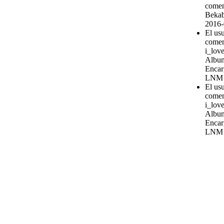
comen
Bekab
2016-
El us
comen
i_love
Album
Encar
LNM
El us
comen
i_love
Album
Encar
LNM