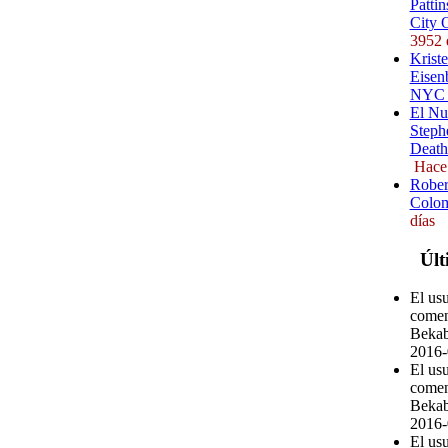
Pattin
City 
3952 
Kriste
Eisenb
NYC (
El Nu
Steph
Death
Hace
Rober
Colom
días
Últ
El us
comen
Bekab
2016-
El us
comen
Bekab
2016-
El us