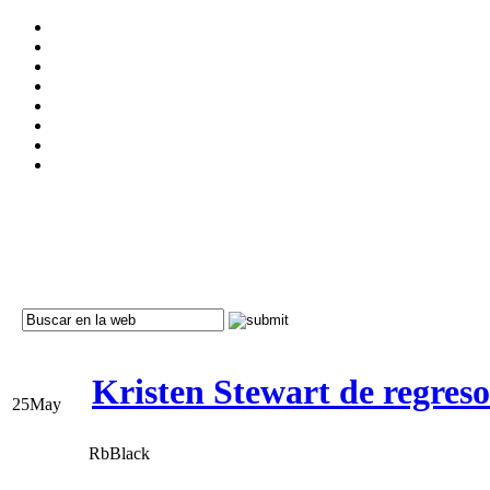
Kristen Stewart de regreso
25
May
RbBlack