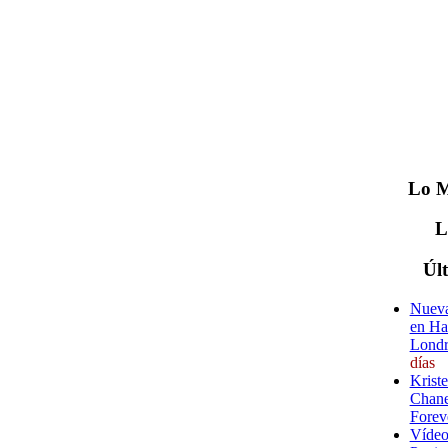
Lo
M
Úl
Nueva
en Ha
Londr
días
Krist
Chane
Forev
Vídeo