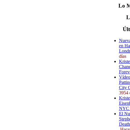
Lo
M
Úl
Nueva
en Ha
Londr
días
Krist
Chane
Forev
Vídeo
Pattin
City 
3954 
Kriste
Eisenb
NYC (
El Nu
Steph
Death
Hace