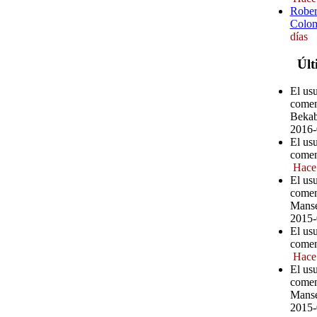
Rober
Colom
días
Últ
El us
comen
Bekab
2016-
El us
comen
Hace
El us
comen
Manse
2015-
El us
comen
Hace
El us
comen
Manse
2015-