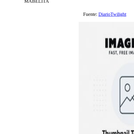
MABELITA
Fuente:
DiarioTwilight
V