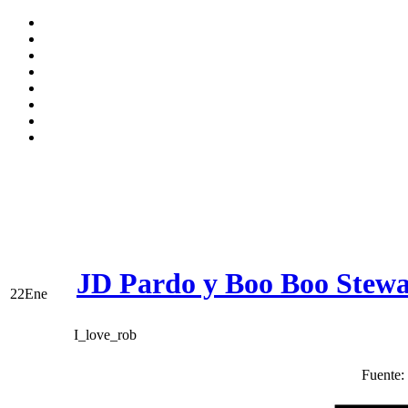
JD Pardo y Boo Boo Stewa
22
Ene
I_love_rob
Fuente: