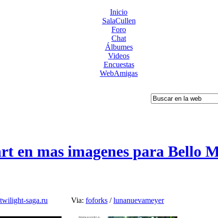
Inicio
SalaCullen
Foro
Chat
Álbumes
Videos
Encuestas
WebAmigas
rt en mas imagenes para Bello 
twilight-saga.ru
Via:
foforks
/
lunanuevameyer