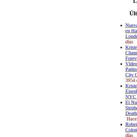
Úl
Nueva
en Ha
Londr
días
Krist
Chane
Forev
Vídeo
Pattin
City 
3954 
Kriste
Eisenb
NYC (
El Nu
Steph
Death
Hace
Rober
Colom
días