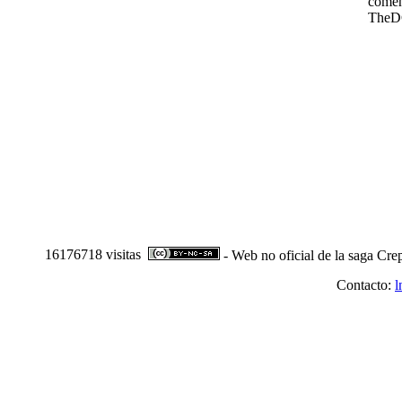
comen
TheD
16176718 visitas
- Web no oficial de la saga Cre
Contacto:
l