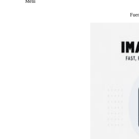
Melii
Fuen