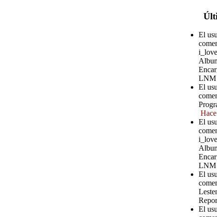
Últ
El us
comen
i_love
Album
Encar
LNM
El us
comen
Progr
Hace
El us
comen
i_love
Album
Encar
LNM
El us
comen
Leste
Repor
El us