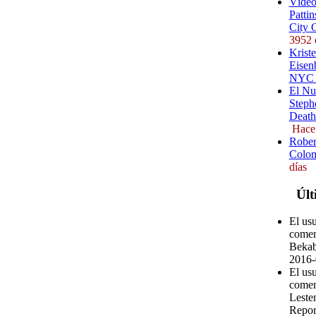
Vídeo
Pattin
City 
3952 
Kriste
Eisenb
NYC (
El Nu
Steph
Death
Hace
Rober
Colom
días
Últ
El us
comen
Bekab
2016-
El us
comen
Leste
Repor