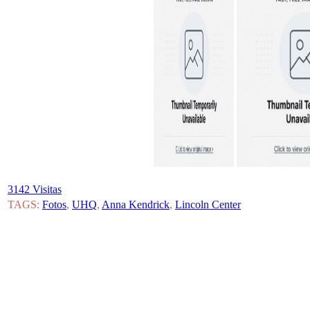
3142 Visitas
TAGS:
Fotos
,
UHQ
,
Anna Kendrick
,
Lincoln Center