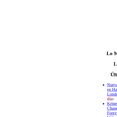
Lo
M
Úl
Nueva
en Ha
Londr
días
Krist
Chane
Forev