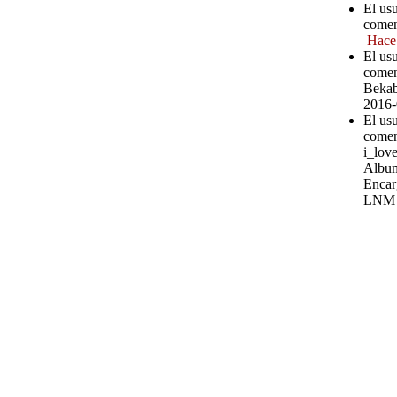
El us
comen
Hace
El us
comen
Bekab
2016-
El us
comen
i_love
Album
Encar
LNM