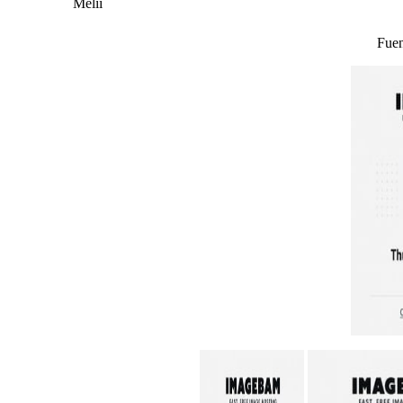
Melii
Fuen