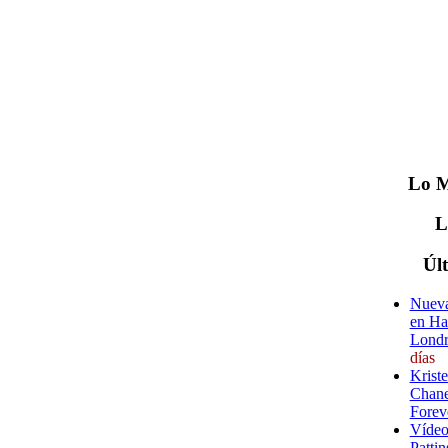
Lo
M
Úl
Nueva
en Ha
Londr
días
Krist
Chane
Forev
Vídeo
Pattin