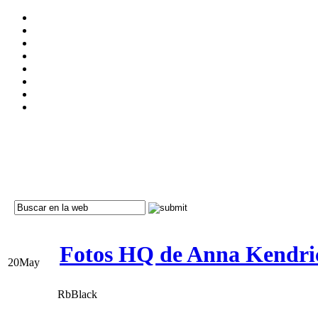
Fotos HQ de Anna Kendric
20
May
RbBlack