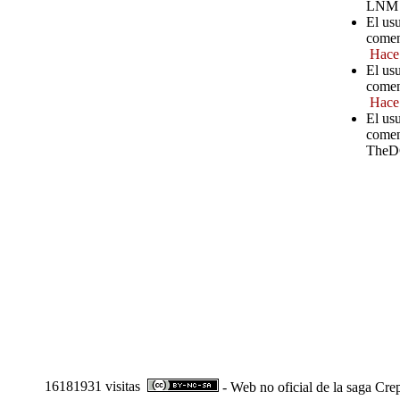
LNM
El us
comen
Hace
El us
comen
Hace
El us
comen
TheD
16181931 visitas
- Web no oficial de la saga Cre