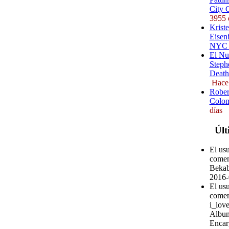
City 
3955 
Kriste
Eisenb
NYC (
El Nu
Steph
Death
Hace
Rober
Colom
días
Últ
El us
comen
Bekab
2016-
El usu
comen
i_love
Album
Encar