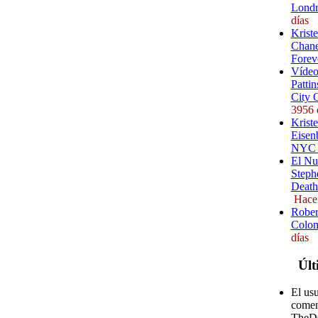
Londr
días
Krist
Chane
Forev
Vídeo
Pattin
City 
3956 
Kriste
Eisenb
NYC (
El Nu
Steph
Death
Hace
Rober
Colom
días
Últ
El us
comen
TheD