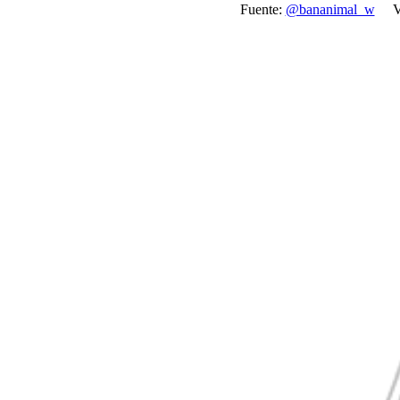
Fuente:
‏@bananimal_w
Vi