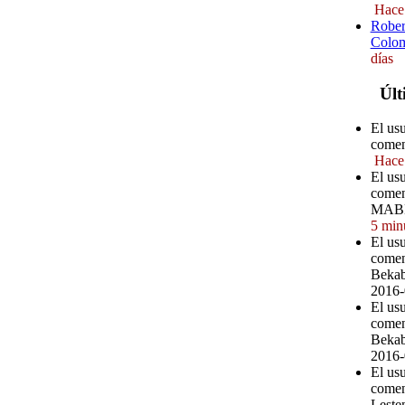
Hace
Rober
Colom
días
Últ
El us
comen
Hace
El us
comen
MABE
5 min
El us
comen
Bekab
2016-
El usu
comen
Bekab
2016-
El us
comen
Leste