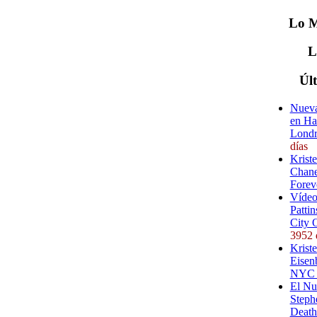
Lo
M
Úl
Nueva
en Ha
Londr
días
Krist
Chane
Forev
Vídeo
Pattin
City 
3952 
Kriste
Eisenb
NYC (
El Nu
Steph
Death