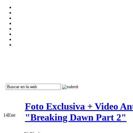
Foto Exclusiva + Video A
"Breaking Dawn Part 2"
14
Ene