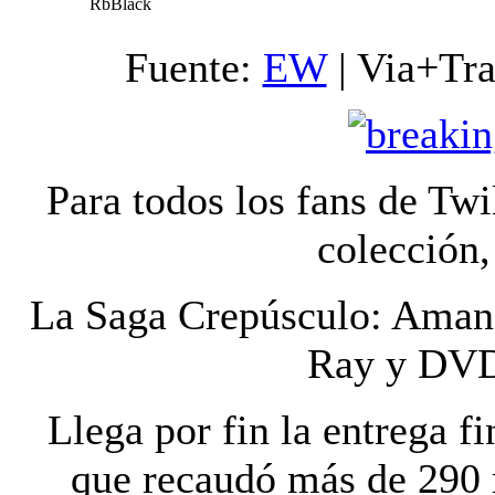
RbBlack
Fuente:
EW
| Via+Tr
Para todos los fans de Tw
colección,
La Saga Crepúsculo: Amanec
Ray y DVD,
Llega por fin la entrega f
que recaudó más de 290 m