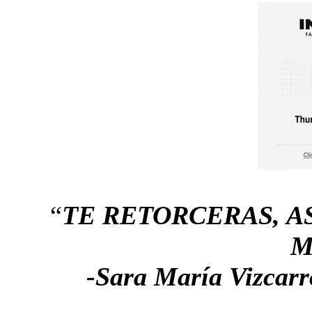
“
TE RETORCERAS, A
M
-Sara María Vizc