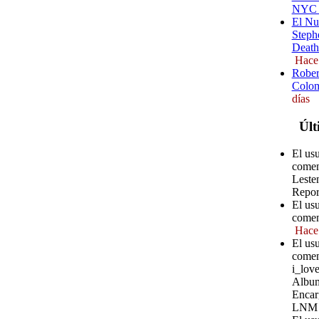
NYC (
El Nu
Steph
Death
Hace
Rober
Colom
días
Últ
El usu
comen
Leste
Repor
El us
comen
Hace
El us
comen
i_love
Album
Encar
LNM