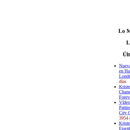
Lo
M
Úl
Nueva
en Ha
Londr
días
Krist
Chane
Forev
Vídeo
Pattin
City 
3954 
Kriste
Eisenb