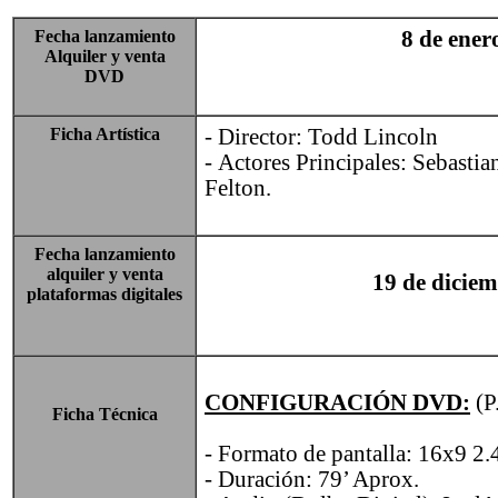
Fecha lanzamiento
8 de ener
Alquiler y venta
DVD
Fi
cha Artística
- Director: Todd Lincoln
-
Actores Principales: Sebasti
Felton.
Fecha lanzamiento
alquiler y venta
19 de dicie
plataformas digitales
CONFIGURACIÓN
DVD:
(P
Ficha Técnica
-
Formato de pantalla: 16x9 2.
-
Duración: 79’ Aprox.