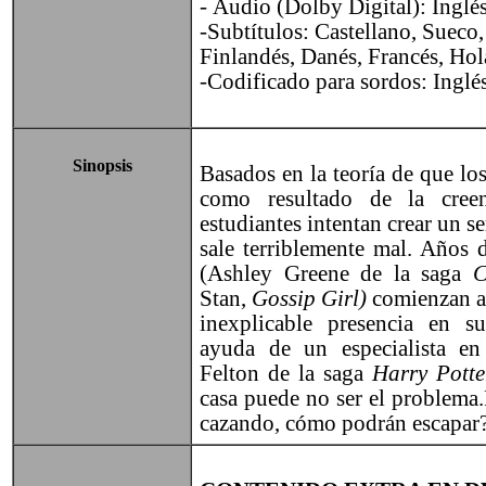
-
Audio (Dolby Digital): Inglés
-Subtítulos: Castellano, Sueco
Finlandés, Danés, Francés, Hol
-Codifi
cado para sordos: Inglé
Sinopsis
Basa
dos en la teoría de que lo
como resultado de la cre
estudiantes intentan crear un s
sale terriblemente mal. Años 
(Ashley Greene de la saga
C
Stan,
Gossip Girl)
comienzan a
inexplicable presencia en s
ayuda de un especialista e
Felton de la saga
Harry Potte
casa puede no ser el problema.P
cazando, cómo podrán
escapar