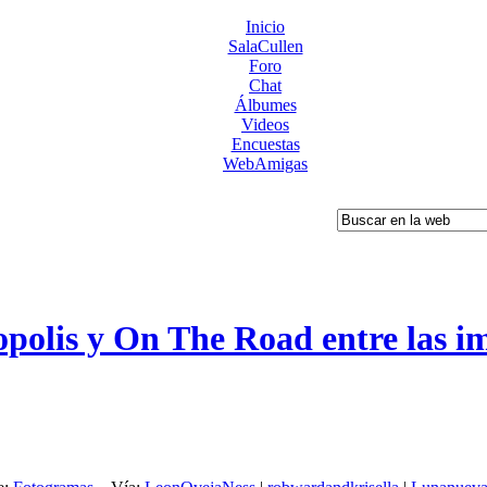
Inicio
SalaCullen
Foro
Chat
Álbumes
Videos
Encuestas
WebAmigas
polis y On The Road entre las im