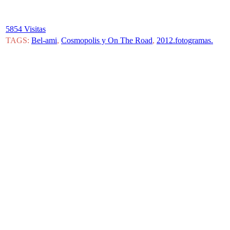
5854 Visitas
TAGS:
Bel-ami
,
Cosmopolis y On The Road
,
2012.fotogramas.