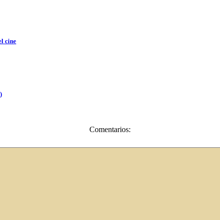
l cine
)
Comentarios: