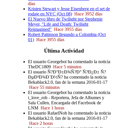
días
Kristen Stewart y Jesse Eisenberg en el set de
rodaje en NYC (Oct 08)
Hace 3952 días
El Nuevo libro de Twilight por Stephenie
Meyer, "Life and Death: Twilight
Reimagined"
Hace 3955 días
Robert Pattinson llegando a Colombia (Oct
01)
Hace 3955 días
Última
Actividad
El usuario Georgebot ha comentado la noticia
TheDC1809
Hace 5 minutos
El usuario Ñ?Ð°Ð±Ð¾Ñ?Ð° Ñ?Ð¿Ð± Ñ?
ÐµÐ³Ð¾Ð´Ð½Ñ? ha comentado la noticia
Bekablack2.0, fan de la semana 2016-01-17
Hace 55 minutos
El usuario Georgebot ha comentado la noticia
i_love_rob - Reportera, Jefa de Albumes y
Sala Cullen, Encargada del Facebook de
LNM
Hace 1 horas
El usuario RafaelNob ha comentado la noticia
Bekablack2.0, fan de la semana 2016-01-17
Hace 2 horas