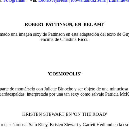
e:
Fotogramas
Vía:
LeonOvejaNess
|
robwardandkrisella
|
Lunanuev
ROBERT PATTINSON, EN 'BEL AMI'
clamado una imagen sexy de Pattinson en esta adaptación del texto de
encima de Christina Ricci.
'COSMOPOLIS'
rte de montárselo con Juliette Binoche y ser objeto de una minuciosa ex
uardaespaldas, interpretada por una tan sexy como salvaje Patricia Mc
KRISTEN STEWART EN 'ON THE ROAD'
or enseñarnos a Sam Riley, Kristen Stewart y Garrett Hedlund en la es